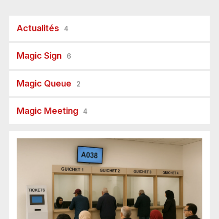
Actualités
4
Magic Sign
6
Magic Queue
2
Magic Meeting
4