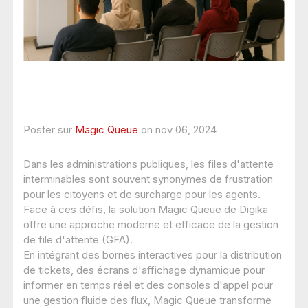
Poster sur
Magic Queue
on nov 06, 2024
Dans les administrations publiques, les files d'attente
interminables sont souvent synonymes de frustration
pour les citoyens et de surcharge pour les agents.
Face à ces défis, la solution Magic Queue de Digika
offre une approche moderne et efficace de la gestion
de file d'attente (GFA).
En intégrant des bornes interactives pour la distribution
de tickets, des écrans d'affichage dynamique pour
informer en temps réel et des consoles d'appel pour
une gestion fluide des flux, Magic Queue transforme